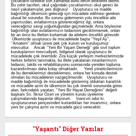
çocukların özellikle son zamanda bunu tercih ettiklerini belirtti.
Bu zehir tacirleri, okul çağındaki çocuklarımızı okul gereci ile
nasıl yakalamışlar, pes doğrusu! Uyuşturucu ve madde
bağımlılığı ülkemizin geleceği için mücadele edilmesi gereken
ulusal bir sorundur. Bu sorunu gidermenin yolu öncelikle aile
yapımızdan, evlatlarımıza göstereceğimiz ilgi, onlara
vereceğimiz sevgi yoğunluğundan geçmektedir. Ama böylesine
bağımlılığı olan evlatlarımızın tedavisini geciktirmemek, onları
bir an önce bu illetten kurtarmak da ailelerin öncelikli görevidir.
Ülkemizde uyuşturucu ile mücadelede başta ‘’Yeşil Ay’’,
‘’Amatem’’ olmak üzere pek çok kurum ve kuruluşumuz
mevcuttur. Ancak ‘’Yeni Bir Yaşam Derneği’’ gibi sivil toplum
kuruluşlarının mevcudiyeti, bölgesel olarak uyuşturucu ile
mücadelede çok önemlidir. Zira küçük yerleşim merkezlerimizde
herkes birbirini tanımakta, bu illete yakalanan insanlarımızın
tedavisi, takibi ve rehabilitasyonu sonrasında yeniden topluma
kazandırılması daha kolay olmaktadır. Yerel yöneticilerimizin
de bu derneklerimizi desteklemesi, onlara her konuda destek
olmaları bu mücadelenin vazgeçilmezidir. Uyuşturucu ve
madde bağımlılığı ile mücadelede göstermiş oldukları kararlılık
ve mücadele azmi ile ülkemizin bu çok önemli sorununda görev
alan, farkındalık yaratan; ‘’Yeni Bir Hayat Derneğinin’’ değerli
başkanı Sn. İlknur Özen ve yönetim kurulu üyelerine
çalışmalarında başarılar diliyorum. İnancım odur ki,
uyuşturucunun pençesinden kurtardıkları her insanımız, onlara
yeni bir çalışma azmi ve mücadele gücü verecektir.
"Yaşantı" Diğer Yazılar