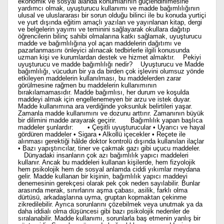
ekonomik ve sosyal alanda konumlarının güçlendirilmesine
yardımcı olmak, uyuşturucu kullanımı ve madde bağımlılığının
ulusal ve uluslararası bir sorun olduğu bilinci ile bu konuda yurtiçi
ve yurt dışında eğitim amaçlı yazılan ve yayınlanan kitap, dergi
ve belgelerin yayımı ve teminini sağlayarak okullara dağıtıp
öğrencilerin bilinç sahibi olmalarına katkı sağlamak, uyuşturucu
madde ve bağımlılığına yol açan maddelerin dağıtımı ve
pazarlanmasını önleyici alınacak tedbirlerle ilgili konusunda
uzman kişi ve kurumlardan destek ve hizmet almaktır. Pekiyi
uyuşturucu ve madde bağımlılığı nedir? Uyuşturucu ve Madde
bağımlılığı, vücudun bir ya da birden çok işlevini olumsuz yönde
etkileyen maddelerin kullanılması, bu maddelerden zarar
görülmesine rağmen bu maddelerin kullanımının
bırakılamamasıdır. Madde bağımlısı, her durum ve koşulda
maddeyi almak için engellenemeyen bir arzu ve istek duyar.
Madde kullanımına ara verdiğinde yoksunluk belirtileri yaşar.
Zamanla madde kullanımını ve dozunu arttırır. Zamanının büyük
bir dilimini madde arayarak geçirir. Bağımlılık yapan başlıca
maddeler şunlardır: • Çeşitli uyuşturucular • Uyarıcı ve hayal
gördüren maddeler • Sigara • Alkollü içecekler • Reçete ile
alınması gerektiği hâlde doktor kontrolü dışında kullanılan ilaçlar
• Bazı yapıştırıcılar, tiner ve çakmak gazı gibi uçucu maddeler.
Dünyadaki insanların çok azı bağımlılık yapıcı maddeleri
kullanır. Ancak bu maddeleri kullanan kişilerde, hem fizyolojik
hem psikolojik hem de sosyal anlamda ciddi yıkımlar meydana
gelir. Madde kullanan bir kişinin, bağımlılık yapıcı maddeyi
denemesinin gerekçesi olarak pek çok neden sayılabilir. Bunlar
arasında merak, sınırlarını aşma çabası, asilik, farklı olma
dürtüsü, arkadaşlarına uyma, gruptan kopmaktan çekinme
zikredilebilir. Ayrıca sorunlarını çözebilmek veya unutmak ya da
daha iddialı olma düşüncesi gibi bazı psikolojik nedenler de
sıralanabilir. Madde kullanımı, sorunlarla baş etmenin yanlış bir