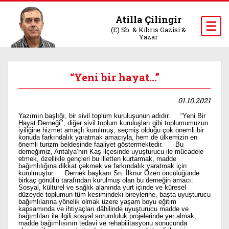
Atilla Çilingir
(E) Sb. & Kıbrıs Gazisi &
Yazar
“Yeni bir hayat...”
01.10.2021
Yazımın başlığı, bir sivil toplum kuruluşunun adıdır. “Yeni Bir
Hayat Derneği’’, diğer sivil toplum kuruluşları gibi toplumumuzun
iyiliğine hizmet amaçlı kurulmuş, seçmiş olduğu çok önemli bir
konuda farkındalık yaratmak amacıyla, hem de ülkemizin en
önemli turizm beldesinde faaliyet göstermektedir. Bu
derneğimiz, Antalya’nın Kaş ilçesinde uyuşturucu ile mücadele
etmek, özellikle gençleri bu illetten kurtarmak, madde
bağımlılığına dikkat çekmek ve farkındalık yaratmak için
kurulmuştur. Dernek başkanı Sn. İlknur Özen öncülüğünde
birkaç gönüllü tarafından kurulmuş olan bu derneğin amacı:
Sosyal, kültürel ve sağlık alanında yurt içinde ve küresel
düzeyde toplumun tüm kesimindeki bireylerine, başta uyuşturucu
bağımlılarına yönelik olmak üzere yaşam boyu eğitim
kapsamında ve ihtiyaçları dâhilinde uyuşturucu madde ve
bağımlıları ile ilgili sosyal sorumluluk projelerinde yer almak;
madde bağımlısının tedavi ve rehabilitasyonu sonucunda