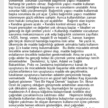
yöntemidir. Sorunları çözmede bağımlılık yapıcı maddenin
herhangi bir yardımı olmaz. Bağımlılık yapıcı madde kullanan
kişi kısa bir süreliğine kaygılarını ve sorunlarını unutabilir. Ama
sorunlar hâlâ çözülmemiştir. Bağımlılık yapıcı madde kullanmak
başka sorunlara da yol açar. Çünkü bağımlılık yapıcı maddeler
istenmeyen güçlü etkilere sahiptir. Ayrıca kullanıldıkları zaman
kimi hukuki sonuçlara da yol açabilirler. Bağımlı olan kişinin:
• Kendine güveni azalır. • Kendini kontrol etmesi zayıflar. •
İnsani prensipleri ve değerleri yok olmaya başlar. • İdealleri ve
geleceği ile ilgili ümitleri yıkılır. • Kullandığı maddeler vücudunun
savunma mekanizmasını yok edip bağışıklık sistemini zayıflatır.
• AIDS, frengi, verem, hepatit B ve hepatit C, kanser, kangren
gibi birçok ölümcül hastalığa kapılma riski artar. Ne yazık ki,
ülkemizde de madde bağımlılığı giderek artmakta hatta kullanım
yaşı 11’e kadar inmiş bulunmaktadır. Bu illetle mücadele etmek
öncelikle anne babaların görevi olup, madde bağımlısı
evlatlarının öncelikle tedavileri gerekmektedir. Ama ne yazık ki,
çoğu aileler bu gerçeği tedavi ile çözmek yerine saklamayı tercih
etmektedirler. Devletimiz; İç İşleri, Adalet ve Sağlık
Bakanlıkları, Polis ve Jandarma teşkilatlarımız kanalı ile
uyuşturucu ile mücadelede büyük başarılar elde etmekte her yıl
yüzlerce/binlerce ton uyuşturucu madde ele geçirilmekte,
tutuklanan uyuşturucu baronları adaletin pençesinde hesap
vermektedir. Antalya’mızın en güzel tatil beldesi Kaş ilçesinde
faaliyet gösteren ‘’Yeni Bir Hayat Dernek’’ başkanı Sn. İlknur
Özen ile yapmış olduğum görüşmede anlattıkları arasında en
çok dikkatimi çeken, adını hiç duymadığım bir uyuşturucu
maddesinin A-4 dosya kâğıdına bulaştırılarak özellikle okul
çağındaki çocuklarımıza satılması oldu! Hepimizin bildiği
okullarda kullanılan dosya kâğıdına bulaştırılan uyuşturucunun,
kâğıdın yakılması ile oluşan dumanını kullanıcının içine çekmesi
sonucunda hemen etkisini gösterdiğini, okul çağındaki