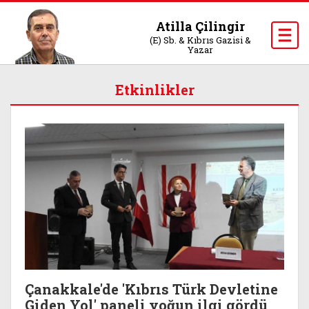
Atilla Çilingir
(E) Sb. & Kıbrıs Gazisi &
Yazar
Etkinlikler
Çanakkale'de 'Kıbrıs Türk Devletine
Giden Yol' paneli yoğun ilgi gördü