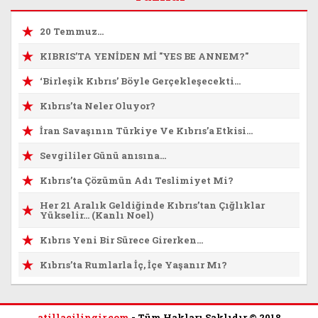
20 Temmuz…
KIBRIS’TA YENİDEN Mİ "YES BE ANNEM?"
‘Birleşik Kıbrıs’ Böyle Gerçekleşecekti…
Kıbrıs’ta Neler Oluyor?
İran Savaşının Türkiye Ve Kıbrıs’a Etkisi…
Sevgililer Günü anısına...
Kıbrıs’ta Çözümün Adı Teslimiyet Mi?
Her 21 Aralık Geldiğinde Kıbrıs’tan Çığlıklar
Yükselir… (Kanlı Noel)
Kıbrıs Yeni Bir Sürece Girerken…
Kıbrıs’ta Rumlarla İç, İçe Yaşanır Mı?
atillacilingir.com
- Tüm Hakları Saklıdır © 2018