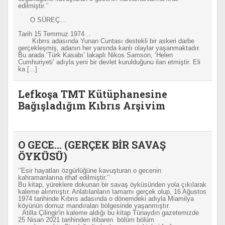
edilmiştir.’’
O SÜREÇ…
Tarih 15 Temmuz 1974…
Kıbrıs adasında Yunan Cuntası destekli bir askeri darbe
gerçekleşmiş, adanın her yanında kanlı olaylar yaşanmaktadır.
Bu arada ‘Türk Kasabı’ lakaplı Nikos Samson, ‘Helen
Cumhuriyeti’ adıyla yeni bir devlet kurulduğunu ilan etmiştir. Eli
ka [...]
Lefkoşa TMT Kütüphanesine
Bağışladığım Kıbrıs Arşivim
O GECE… (GERÇEK BİR SAVAŞ
ÖYKÜSÜ)
‘’Esir hayatları özgürlüğüne kavuşturan o gecenin
kahramanlarına ithaf edilmiştir.’’
Bu kitap, yüreklere dokunan bir savaş öyküsünden yola çıkılarak
kaleme alınmıştır. Anlatılanların tamamı gerçek olup, 16 Ağustos
1974 tarihinde Kıbrıs adasında o dönemdeki adıyla Miamilya
köyünün domuz mandıraları bölgesinde yaşanmıştır.
Atilla Çilingir'in kaleme aldığı bu kitap Tünaydın gazetemizde
25 Nisan 2021 tarihinden itibaren bölüm bölüm