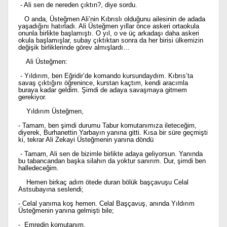
- Ali sen de nereden çıktın?, diye sordu.
O anda, Üsteğmen Ali’nin Kıbrıslı olduğunu ailesinin de adada
yaşadığını hatırladı. Ali Üsteğmen yıllar önce askeri ortaokula
onunla birlikte başlamıştı. O yıl, o ve üç arkadaşı daha askeri
okula başlamışlar, subay çıktıktan sonra da her birisi ülkemizin
değişik birliklerinde görev almışlardı…
Ali Üsteğmen:
- Yıldırım, ben Eğridir’de komando kursundaydım. Kıbrıs’ta
savaş çıktığını öğrenince, kurstan kaçtım, kendi aracımla
buraya kadar geldim. Şimdi de adaya savaşmaya gitmem
gerekiyor.
Yıldırım Üsteğmen,
- Tamam, ben şimdi durumu Tabur komutanımıza ileteceğim,
diyerek, Burhanettin Yarbayın yanına gitti. Kısa bir süre geçmişti
ki, tekrar Ali Zekayi Üsteğmenin yanına döndü
- Tamam, Ali sen de bizimle birlikte adaya geliyorsun. Yanında
bu tabancandan başka silahın da yoktur sanırım. Dur, şimdi ben
halledeceğim.
Hemen birkaç adım ötede duran bölük başçavuşu Celal
Astsubayına seslendi;
- Celal yanıma koş hemen. Celal Başçavuş, anında Yıldırım
Üsteğmenin yanına gelmişti bile;
- Emredin komutanım.