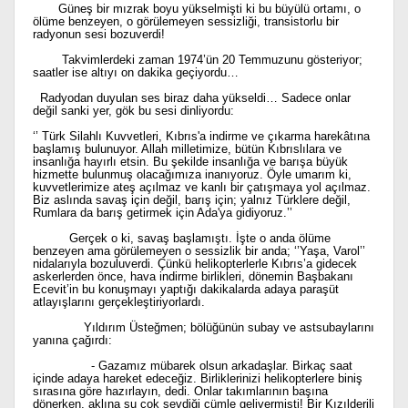
Güneş bir mızrak boyu yükselmişti ki bu büyülü ortamı, o
ölüme benzeyen, o görülemeyen sessizliği, transistorlu bir
radyonun sesi bozuverdi!
Takvimlerdeki zaman 1974’ün 20 Temmuzunu gösteriyor;
saatler ise altıyı on dakika geçiyordu…
Radyodan duyulan ses biraz daha yükseldi… Sadece onlar
değil sanki yer, gök bu sesi dinliyordu:
‘’ Türk Silahlı Kuvvetleri, Kıbrıs'a indirme ve çıkarma harekâtına
başlamış bulunuyor. Allah milletimize, bütün Kıbrıslılara ve
insanlığa hayırlı etsin. Bu şekilde insanlığa ve barışa büyük
hizmette bulunmuş olacağımıza inanıyoruz. Öyle umarım ki,
kuvvetlerimize ateş açılmaz ve kanlı bir çatışmaya yol açılmaz.
Biz aslında savaş için değil, barış için; yalnız Türklere değil,
Rumlara da barış getirmek için Ada'ya gidiyoruz.’’
Gerçek o ki, savaş başlamıştı. İşte o anda ölüme
benzeyen ama görülemeyen o sessizlik bir anda; ‘’Yaşa, Varol’’
nidalarıyla bozuluverdi. Çünkü helikopterlerle Kıbrıs’a gidecek
askerlerden önce, hava indirme birlikleri, dönemin Başbakanı
Ecevit’in bu konuşmayı yaptığı dakikalarda adaya paraşüt
atlayışlarını gerçekleştiriyorlardı.
Yıldırım Üsteğmen; bölüğünün subay ve astsubaylarını
yanına çağırdı:
- Gazamız mübarek olsun arkadaşlar. Birkaç saat
içinde adaya hareket edeceğiz. Birliklerinizi helikopterlere biniş
sırasına göre hazırlayın, dedi. Onlar takımlarının başına
dönerken, aklına şu çok sevdiği cümle gelivermişti! Bir Kızılderili