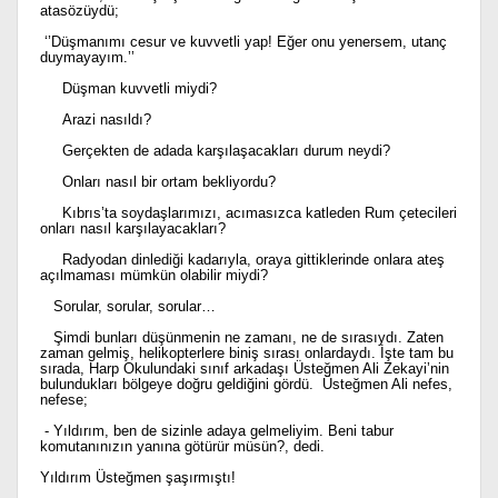
atasözüydü;
‘’Düşmanımı cesur ve kuvvetli yap! Eğer onu yenersem, utanç
duymayayım.’’
Düşman kuvvetli miydi?
Arazi nasıldı?
Gerçekten de adada karşılaşacakları durum neydi?
Onları nasıl bir ortam bekliyordu?
Kıbrıs’ta soydaşlarımızı, acımasızca katleden Rum çetecileri
onları nasıl karşılayacakları?
Radyodan dinlediği kadarıyla, oraya gittiklerinde onlara ateş
açılmaması mümkün olabilir miydi?
Sorular, sorular, sorular…
Şimdi bunları düşünmenin ne zamanı, ne de sırasıydı. Zaten
zaman gelmiş, helikopterlere biniş sırası onlardaydı. İşte tam bu
sırada, Harp Okulundaki sınıf arkadaşı Üsteğmen Ali Zekayi’nin
bulundukları bölgeye doğru geldiğini gördü. Üsteğmen Ali nefes,
nefese;
- Yıldırım, ben de sizinle adaya gelmeliyim. Beni tabur
komutanınızın yanına götürür müsün?, dedi.
Yıldırım Üsteğmen şaşırmıştı!