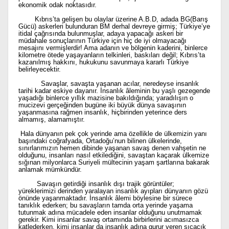
ekonomik odak noktasıdır.
Kıbrıs’ta gelişen bu olaylar üzerine A.B.D, adada BG(Barış
Gücü) askerleri bulunduran BM derhal devreye girmiş; Türkiye’ye
itidal çağrısında bulunmuşlar, adaya yapacağı askeri bir
müdahale sonuçlarının Türkiye için hiç de iyi olmayacağı
mesajını vermişlerdir! Ama adanın ve bölgenin kaderini, binlerce
kilometre ötede yaşayanların telkinleri, baskıları değil; Kıbrıs’ta
kazanılmış hakkını, hukukunu savunmaya kararlı Türkiye
belirleyecektir.
Savaşlar, savaşta yaşanan acılar, neredeyse insanlık
tarihi kadar eskiye dayanır. İnsanlık âleminin bu yaşlı gezegende
yaşadığı binlerce yıllık mazisine bakıldığında; yaradılışın o
mucizevi gerçeğinden bugüne iki büyük dünya savaşının
yaşanmasına rağmen insanlık, hiçbirinden yeterince ders
almamış, alamamıştır.
Hala dünyanın pek çok yerinde ama özellikle de ülkemizin yanı
başındaki coğrafyada, Ortadoğu’nun bilinen ülkelerinde,
sınırlarımızın hemen dibinde yaşanan savaş denen vahşetin ne
olduğunu, insanları nasıl etkilediğini, savaştan kaçarak ülkemize
sığınan milyonlarca Suriyeli mültecinin yaşam şartlarına bakarak
anlamak mümkündür.
Savaşın getirdiği insanlık dışı trajik görüntüler;
yüreklerimizi derinden yaralayan insanlık ayıpları dünyanın gözü
önünde yaşanmaktadır. İnsanlık âlemi böylesine bir sürece
tanıklık ederken; bu savaşların tamda orta yerinde yaşama
tutunmak adına mücadele eden insanlar olduğunu unutmamak
gerekir. Kimi insanlar savaş ortamında birbirlerini acımasızca
katlederken, kimi insanlar da insanlık adına gurur veren sıcacık