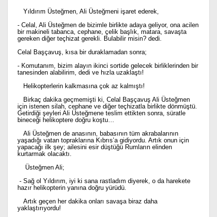
Yıldırım Üsteğmen, Ali Üsteğmeni işaret ederek,
- Celal, Ali Üsteğmen de bizimle birlikte adaya geliyor, ona acilen
bir makineli tabanca, cephane, çelik başlık, matara, savaşta
gereken diğer teçhizat gerekli. Bulabilir misin? dedi.
Celal Başçavuş, kısa bir duraklamadan sonra;
- Komutanım, bizim alayın ikinci sortide gelecek birliklerinden bir
tanesinden alabilirim, dedi ve hızla uzaklaştı!
Helikopterlerin kalkmasına çok az kalmıştı!
Birkaç dakika geçmemişti ki, Celal Başçavuş Ali Üsteğmen
için istenen silah, cephane ve diğer teçhizatla birlikte dönmüştü.
Getirdiği şeyleri Ali Üsteğmene teslim ettikten sonra, süratle
bineceği helikoptere doğru koştu…
Ali Üsteğmen de anasının, babasının tüm akrabalarının
yaşadığı vatan topraklarına Kıbrıs’a gidiyordu. Artık onun için
yapacağı ilk şey; ailesini esir düştüğü Rumların elinden
kurtarmak olacaktı.
Üsteğmen Ali;
- Sağ ol Yıldırım, iyi ki sana rastladım diyerek, o da harekete
hazır helikopterin yanına doğru yürüdü.
Artık geçen her dakika onları savaşa biraz daha
yaklaştırıyordu!