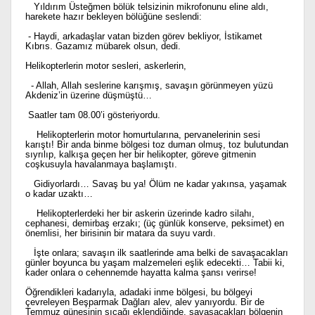
Yıldırım Üsteğmen bölük telsizinin mikrofonunu eline aldı,
harekete hazır bekleyen bölüğüne seslendi:
- Haydi, arkadaşlar vatan bizden görev bekliyor, İstikamet
Kıbrıs. Gazamız mübarek olsun, dedi.
Helikopterlerin motor sesleri, askerlerin,
- Allah, Allah seslerine karışmış, savaşın görünmeyen yüzü
Akdeniz’in üzerine düşmüştü…
Saatler tam 08.00’i gösteriyordu.
Helikopterlerin motor homurtularına, pervanelerinin sesi
karıştı! Bir anda binme bölgesi toz duman olmuş, toz bulutundan
sıyrılıp, kalkışa geçen her bir helikopter, göreve gitmenin
coşkusuyla havalanmaya başlamıştı.
Gidiyorlardı… Savaş bu ya! Ölüm ne kadar yakınsa, yaşamak
o kadar uzaktı…
Helikopterlerdeki her bir askerin üzerinde kadro silahı,
cephanesi, demirbaş erzakı; (üç günlük konserve, peksimet) en
önemlisi, her birisinin bir matara da suyu vardı.
İşte onlara; savaşın ilk saatlerinde ama belki de savaşacakları
günler boyunca bu yaşam malzemeleri eşlik edecekti… Tabii ki,
kader onlara o cehennemde hayatta kalma şansı verirse!
Öğrendikleri kadarıyla, adadaki inme bölgesi, bu bölgeyi
çevreleyen Beşparmak Dağları alev, alev yanıyordu. Bir de
Temmuz güneşinin sıcağı eklendiğinde, savaşacakları bölgenin