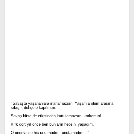
‘’Savaşta yaşananlara inanamazsın! Yaşamla ölüm arasına
sıkışır, dehşete kapılırsın.
Savaş bitse de etkisinden kurtulamazsın, korkarsın!
Kırk dört yıl önce ben bunların hepsini yaşadım.
O geceyi ise hiç unutmadım, unutamadım…’’