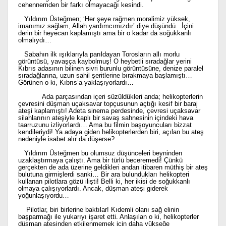
cehennemden bir farkı olmayacağı kesindi.
Yıldırım Üsteğmen; ‘Her şeye rağmen moralimiz yüksek,
imanımız sağlam, Allah yardımcımızdır’ diye düşündü. İçini
derin bir heyecan kaplamıştı ama bir o kadar da soğukkanlı
olmalıydı…
Sabahın ilk ışıklarıyla parıldayan Torosların allı morlu
görüntüsü, yavaşça kaybolmuş! O heybetli sıradağlar yerini
Kıbrıs adasının bilinen sivri burunlu görüntüsüne, denize paralel
sıradağlarına, uzun sahil şeritlerine bırakmaya başlamıştı…
Görünen o ki, Kıbrıs’a yaklaşıyorlardı…
Ada parçasından içeri süzüldükleri anda; helikopterlerin
çevresini düşman uçaksavar topçusunun açtığı kesif bir baraj
ateşi kaplamıştı! Adeta sinema perdesinde, çevresi uçaksavar
silahlarının ateşiyle kaplı bir savaş sahnesinin içindeki hava
taarruzunu izliyorlardı… Ama bu filmin başoyuncuları bizzat
kendileriydi! Ya adaya giden helikopterlerden biri, açılan bu ateş
nedeniyle isabet alır da düşerse?
Yıldırım Üsteğmen bu olumsuz düşünceleri beyninden
uzaklaştırmaya çalıştı. Ama bir türlü beceremedi! Çünkü
gerçekten de ada üzerine geldikleri andan itibaren müthiş bir ateş
bulutuna girmişlerdi sanki… Bir ara bulundukları helikopteri
kullanan pilotlara gözü ilişti! Belli ki, her ikisi de soğukkanlı
olmaya çalışıyorlardı. Ancak, düşman ateşi giderek
yoğunlaşıyordu…
Pilotlar, biri birlerine baktılar! Kıdemli olanı sağ elinin
başparmağı ile yukarıyı işaret etti. Anlaşılan o ki, helikopterler
düşman ateşinden etkilenmemek için daha yükseğe