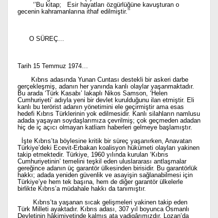
‘’Bu kitap; Esir hayatları özgürlüğüne kavuşturan o
gecenin kahramanlarına ithaf edilmiştir.’’
O SÜREÇ…
Tarih 15 Temmuz 1974…
Kıbrıs adasında Yunan Cuntası destekli bir askeri darbe
gerçekleşmiş, adanın her yanında kanlı olaylar yaşanmaktadır.
Bu arada ‘Türk Kasabı’ lakaplı Nikos Samson, ‘Helen
Cumhuriyeti’ adıyla yeni bir devlet kurulduğunu ilan etmiştir. Eli
kanlı bu terörist adanın yönetimini ele geçirmiştir ama esas
hedefi Kıbrıs Türklerinin yok edilmesidir. Kanlı silahların namlusu
adada yaşayan soydaşlarımıza çevrilmiş; çok geçmeden adadan
hiç de iç açıcı olmayan katliam haberleri gelmeye başlamıştır.
İşte Kıbrıs’ta böylesine kritik bir süreç yaşanırken, Anavatan
Türkiye’deki Ecevit-Erbakan koalisyon hükümeti olayları yakinen
takip etmektedir. Türkiye, 1960 yılında kurulan ‘Kıbrıs
Cumhuriyetinin’ temelini teşkil eden uluslararası antlaşmalar
gereğince adanın üç garantör ülkesinden birisidir. Bu garantörlük
hakkı; adada yeniden güvenlik ve asayişin sağlanabilmesi için
Türkiye’ye hem tek başına, hem de diğer garantör ülkelerle
birlikte Kıbrıs’a müdahale hakkı da tanımıştır.
Kıbrıs’ta yaşanan sıcak gelişmeleri yakinen takip eden
Türk Milleti ayaktadır. Kıbrıs adası, 307 yıl boyunca Osmanlı
Devletinin hâkimiyetinde kalmış ata yadigârımızdır. Lozan’da