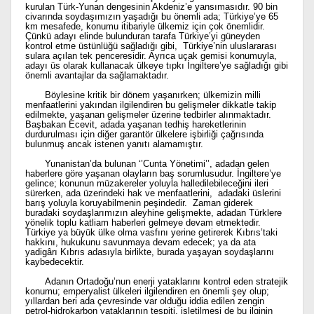
kurulan Türk-Yunan dengesinin Akdeniz’e yansımasıdır. 90 bin
civarında soydaşımızın yaşadığı bu önemli ada; Türkiye’ye 65
km mesafede, konumu itibariyle ülkemiz için çok önemlidir.
Çünkü adayı elinde bulunduran tarafa Türkiye’yi güneyden
kontrol etme üstünlüğü sağladığı gibi, Türkiye’nin uluslararası
sulara açılan tek penceresidir. Ayrıca uçak gemisi konumuyla,
adayı üs olarak kullanacak ülkeye tıpkı İngiltere’ye sağladığı gibi
önemli avantajlar da sağlamaktadır.
Böylesine kritik bir dönem yaşanırken; ülkemizin milli
menfaatlerini yakından ilgilendiren bu gelişmeler dikkatle takip
edilmekte, yaşanan gelişmeler üzerine tedbirler alınmaktadır.
Başbakan Ecevit, adada yaşanan tedhiş hareketlerinin
durdurulması için diğer garantör ülkelere işbirliği çağrısında
bulunmuş ancak istenen yanıtı alamamıştır.
Yunanistan’da bulunan ‘’Cunta Yönetimi’’, adadan gelen
haberlere göre yaşanan olayların baş sorumlusudur. İngiltere’ye
gelince; konunun müzakereler yoluyla halledilebileceğini ileri
sürerken, ada üzerindeki hak ve menfaatlerini, adadaki üslerini
barış yoluyla koruyabilmenin peşindedir. Zaman giderek
buradaki soydaşlarımızın aleyhine gelişmekte, adadan Türklere
yönelik toplu katliam haberleri gelmeye devam etmektedir.
Türkiye ya büyük ülke olma vasfını yerine getirerek Kıbrıs’taki
hakkını, hukukunu savunmaya devam edecek; ya da ata
yadigârı Kıbrıs adasıyla birlikte, burada yaşayan soydaşlarını
kaybedecektir.
Adanın Ortadoğu’nun enerji yataklarını kontrol eden stratejik
konumu; emperyalist ülkeleri ilgilendiren en önemli şey olup;
yıllardan beri ada çevresinde var olduğu iddia edilen zengin
petrol-hidrokarbon yataklarının tespiti, işletilmesi de bu ilginin