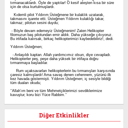
tırmanacaklardı. Öyle de yaptılar! O kesif ateşten kısa bir süre
için de olsa kurtulmuşlardı.
Kıdemli pilot Yıldırım Üsteğmene bir kulaklık uzatarak,
takmasını işarete etti. Üsteğmen Yıldırım kulaklığı takar,
takmaz; pilotun sesini duydu;
- Böyle devam edemeyiz Üsteğmenim! Zaten Helikopter
filomuzun baş pilotundan emir aldık. Daha yükseğe çıkıyoruz.
Bu irtifada kalırsak, birkaç helikopterimizi kaybedebiliriz!, dedi.
Yıldırım Üsteğmen;
- Anlaşıldı kaptan. Allah yardımcımız olsun, diye cevapladı.
Helikopterler peş, peşe daha yüksek bir irtifaya doğru
tırmanmaya başladılar.
Rum uçaksavarları helikopterlerin bu tırmanışları karşısında
çaresiz kalmışlardı! Ama savaş denen cehennem, yüzünü ilk
kez havada göstermişti. Yıldırım Üsteğmen; iç sesiyle bildiği
tüm duaları okudu;
‘’Allah’ım beni ve tüm Mehmetçiklerimizi sevdiklerimize
kavuştur, koru bizi Yüce Rabbim.’’
Diğer Etkinlikler