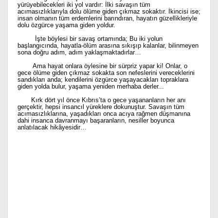
yürüyebilecekleri iki yol vardır: İlki savaşın tüm
acımasızlıklarıyla dolu ölüme giden çıkmaz sokaktır. İkincisi ise;
insan olmanın tüm erdemlerini barındıran, hayatın güzellikleriyle
dolu özgürce yaşama giden yoldur.
İşte böylesi bir savaş ortamında; Bu iki yolun
başlangıcında, hayatla-ölüm arasına sıkışıp kalanlar, bilinmeyen
sona doğru adım, adım yaklaşmaktadırlar…
Ama hayat onlara öylesine bir sürpriz yapar ki! Onlar, o
gece ölüme giden çıkmaz sokakta son nefeslerini vereceklerini
sandıkları anda; kendilerini özgürce yaşayacakları topraklara
giden yolda bulur, yaşama yeniden merhaba derler...
Kırk dört yıl önce Kıbrıs’ta o gece yaşananların her anı
gerçektir, hepsi insancıl yüreklere dokunuştur. Savaşın tüm
acımasızlıklarına, yaşadıkları onca acıya rağmen düşmanına
dahi insanca davranmayı başaranların, nesiller boyunca
anlatılacak hikâyesidir…