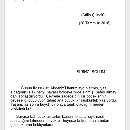
(Atilla Çilingir)
(20 Temmuz 2018)
BİRİNCİ BÖLÜM
Günün ilk ışıkları Akdeniz’i henüz aydınlatmış, yaz
sıcağının ıslak nemli havası bölgeye iyice sinmiş, nefes almayı
dahi zorlaştırıyordu. Çevrede sadece cır, cır böceklerinin
gevezeliği duyuluyor, tabiat ana büyük bir suskunluk yaşıyordu.
Yaşam, az sonra büyük bir olaya tanık olacağını nerden
bilebilirdi ki?
Savaşa katılacak askerler, kaderin onlara neyi, nasıl
sunacağını bilmeden büyük bir heyecanla komutanlarından
gelecek emri bekliyorlardı…