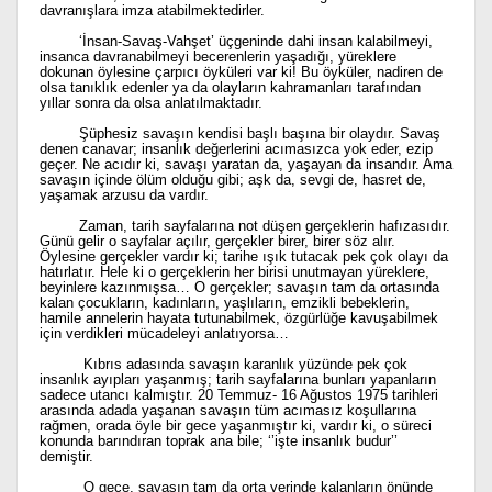
davranışlara imza atabilmektedirler.
‘İnsan-Savaş-Vahşet’ üçgeninde dahi insan kalabilmeyi,
insanca davranabilmeyi becerenlerin yaşadığı, yüreklere
dokunan öylesine çarpıcı öyküleri var ki! Bu öyküler, nadiren de
olsa tanıklık edenler ya da olayların kahramanları tarafından
yıllar sonra da olsa anlatılmaktadır.
Şüphesiz savaşın kendisi başlı başına bir olaydır. Savaş
denen canavar; insanlık değerlerini acımasızca yok eder, ezip
geçer. Ne acıdır ki, savaşı yaratan da, yaşayan da insandır. Ama
savaşın içinde ölüm olduğu gibi; aşk da, sevgi de, hasret de,
yaşamak arzusu da vardır.
Zaman, tarih sayfalarına not düşen gerçeklerin hafızasıdır.
Günü gelir o sayfalar açılır, gerçekler birer, birer söz alır.
Öylesine gerçekler vardır ki; tarihe ışık tutacak pek çok olayı da
hatırlatır. Hele ki o gerçeklerin her birisi unutmayan yüreklere,
beyinlere kazınmışsa… O gerçekler; savaşın tam da ortasında
kalan çocukların, kadınların, yaşlıların, emzikli bebeklerin,
hamile annelerin hayata tutunabilmek, özgürlüğe kavuşabilmek
için verdikleri mücadeleyi anlatıyorsa…
Kıbrıs adasında savaşın karanlık yüzünde pek çok
insanlık ayıpları yaşanmış; tarih sayfalarına bunları yapanların
sadece utancı kalmıştır. 20 Temmuz- 16 Ağustos 1975 tarihleri
arasında adada yaşanan savaşın tüm acımasız koşullarına
rağmen, orada öyle bir gece yaşanmıştır ki, vardır ki, o süreci
konunda barındıran toprak ana bile; ‘’işte insanlık budur’’
demiştir.
O gece, savaşın tam da orta yerinde kalanların önünde