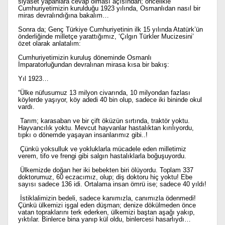
siyaset yapanlara cevap olması açısından; öncelikle
Cumhuriyetimizin kurulduğu 1923 yılında, Osmanlıdan nasıl bir
miras devralındığına bakalım…
Sonra da; Genç Türkiye Cumhuriyetinin ilk 15 yılında Atatürk’ün
önderliğinde milletçe yarattığımız, ‘Çılgın Türkler Mucizesini’
özet olarak anlatalım:
Cumhuriyetimizin kuruluş döneminde Osmanlı
İmparatorluğundan devralınan mirasa kısa bir bakış:
Yıl 1923…
“Ülke nüfusumuz 13 milyon civarında, 10 milyondan fazlası
köylerde yaşıyor, köy adedi 40 bin olup, sadece iki bininde okul
vardı.
Tarım; karasaban ve bir çift öküzün sırtında, traktör yoktu.
Hayvancılık yoktu. Mevcut hayvanlar hastalıktan kırılıyordu,
tıpkı o dönemde yaşayan insanlarımız gibi..!
Çünkü yoksulluk ve yokluklarla mücadele eden milletimiz
verem, tifo ve frengi gibi salgın hastalıklarla boğuşuyordu.
Ülkemizde doğan her iki bebekten biri ölüyordu. Toplam 337
doktorumuz, 60 eczacımız, olup; diş doktoru hiç yoktu! Ebe
sayısı sadece 136 idi. Ortalama insan ömrü ise; sadece 40 yıldı!
İstiklalimizin bedeli, sadece kanımızla, canımızla ödenmedi!
Çünkü ülkemizi işgal eden düşman; denize dökülmeden önce
vatan topraklarını terk ederken, ülkemizi baştan aşağı yakıp,
yıktılar. Binlerce bina yanıp kül oldu, binlercesi hasarlıydı…