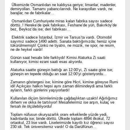
Ülkemizde Osmanlıdan ne kaldıysa geriye; limanlar, madenler,
demiryolları. Tamamı yabancılarındı. Ne karayolları vardı, ne
barajlar, ne de fabrikalar…
Osmanlıdan Cumhuriyete miras kalan fabrika sayısı sadece
dörttü..! Hereke’de ipek fabrikası, Feshane’de yün, Bakırköy’de
bez, Beykoz’da ise; deri fabrikası…
Elektrik sadece İstanbul, İzmir ve Tarsus’ta vardı. Otomobil
sayımız sadece 1490 adetti. Sanata baktığımızda; henüz içine
tükürülmemişti! Çünkü ne tiyatro, ne müzik, ne spor, ne resim,
ne de heykel vardı!
Günün saat hesabı bile farklıydı! Kimisi Alaturka Zi saati
kullanıyor, kimisi ezani saati esas alıyordu.
Alaturka saatte güneşin battığı an 12:00’yi, Zi saate göre ise;
güneşin en tepede olduğu an saat 12:00’yi gösteriyordu…
Zamanın göstergesi ise; kimine göre Hicri, kimine göreyse Rumi
idi! Açıkçası halkın hepsi aynı zaman dilimindeydi ama farklı
ayların, farklı günlerini yaşıyorlardı!
Kullanılan ölçüm birimlerimizde çağdaşlıktan uzaktı! Ağırlığımız
dirhem ve okka ile tartılıyor! Mesafelerimiz ise arşın, kulaç ve
fersah ile ölçülebiliyordu!
Toplam nüfusun okuryazarlık oranı erkeklerde yüzde yedi,
kadınlarda ise; binde dörttü. Ülkede toplam 4894 ilkokul, 72
ortaokul, 23 lise vardı. Liselerimizde kayıtlı kız öğrenci sayısı
230 idi. Tek üniversitemiz vardı! O da Darülfünun…