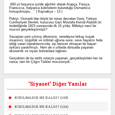
600 yıl boyunca içinde ağırlıklı olarak Arapça, Farsça,
Fransızca, İtalyanca kelimelerin bulunduğu Osmanlıca
konuşulmuştu…’’ ( Kaynakça – 13 )
Pekiyi, Osmanlı’dan böyle bir miras devralan Genç Türkiye
Cumhuriyeti Devleti; kurucusu Gazi Mustafa Kemal Atatürk’ün
önderliğinde 1923 sonrasında ilk 15 yılda, Milletçe nasıl bir
mucize gerçekleştirmişti?
Savaştan yeni çıkmış ülkemizin, neredeyse birkaç kuşak
insanının, özgürlük ve istiklali uğruna seve, seve hayatını feda
ettiği vatan topraklarımızda; eşi benzeri olmayan bir başarı
öyküsü yaratılmıştı. Hem de o yıllarda dünyada yaşanan
ekonomik ve siyasi buhranlara rağmen.
Gerçekten de bu tarihi süreçte yaşanan, gerçekleştirilen her ne
varsa; tam bir Çılgın Türkler mucizesiydi…
"Siyaset" Diğer Yazılar
KIRILMADIK NE KALDI? (105)
KIRILMADIK NE KALDI? (104)