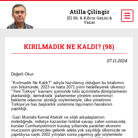
Atilla Çilingir
(E) Sb. & Kıbrıs Gazisi &
Yazar
KIRILMADIK NE KALDI? (98)
07.11.2024
Değerli Okur:
‘’Kırılmadık Ne Kaldı?’’ adıyla hazırlamış olduğum bu kitabımın
son bölümünde; 2023 ve hatta 2071 yılını hedefleyerek ülkemizi
‘’Yeni Türkiye’’ kavramı içerisinde türlü açılımlarla dönüştürmenin
planlandığı, demokratik ‘parlamenter yönetim sistemimizi
bekleme odasına’ alındığı söylemleriyle; ülke yönetimini
Türkiye’ye has başkanlık sistemine taşımanın hesabının
yapıldığı,
Gazi Mustafa Kemal Atatürk ve silah arkadaşlarının
önderliğinde, milletçe kazanılan İstiklal savaşı zaferi sonrasında
kurulan Cumhuriyetimizin kuruluş yıllarında yaratılan ekonomi
mucizesini görmezden gelerek adeta yok sayıldığı ülkemizde ne
yapıldıysa sanki 2002 yılından sonra yapılmış gibi söylemlerle