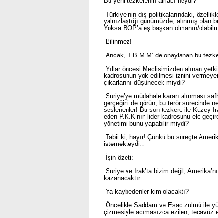
Bu yeni tezkerenin amacı neydi?
Türkiye’nin dış politikalarındaki, özellik
yalnızlaştığı günümüzde, alınmış olan bu
Yoksa BOP’a eş başkan olmanın/olabilm
Bilinmez!
Ancak, T.B.M.M’ de onaylanan bu tezker
Yıllar öncesi Meclisimizden alınan yetki
kadrosunun yok edilmesi iznini vermeyen 
çıkarlarını düşünecek miydi?
Suriye’ye müdahale kararı alınması saf
gerçeğini de görün, bu terör sürecinde 
seslenenler! Bu son tezkere ile Kuzey Irak
eden P.K.K’nın lider kadrosunu ele geçireb
yönetimi bunu yapabilir miydi?
Tabii ki, hayır! Çünkü bu süreçte Amerik
istemekteydi…
İşin özeti:
Suriye ve Irak’ta bizim değil, Amerika’n
kazanacaktır.
Ya kaybedenler kim olacaktı?
Öncelikle Saddam ve Esad zulmü ile yüz b
çizmesiyle acımasızca ezilen, tecavüz 