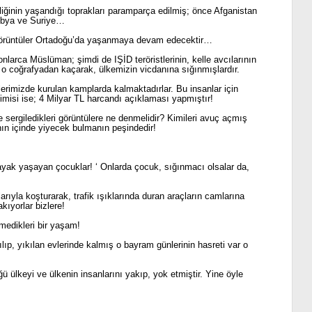
lliğinin yaşandığı toprakları paramparça edilmiş; önce Afganistan
Libya ve Suriye…
 görüntüler Ortadoğu’da yaşanmaya devam edecektir…
arca Müslüman; şimdi de IŞİD teröristlerinin, kelle avcılarının
 o coğrafyadan kaçarak, ülkemizin vicdanına sığınmışlardır.
lerimizde kurulan kamplarda kalmaktadırlar. Bu insanlar için
kimisi ise; 4 Milyar TL harcandı açıklaması yapmıştır!
de sergiledikleri görüntülere ne denmelidir? Kimileri avuç açmış
rının içinde yiyecek bulmanın peşindedir!
ayak yaşayan çocuklar! ‘ Onlarda çocuk, sığınmacı olsalar da,
ıyla koşturarak, trafik ışıklarında duran araçların camlarına
kıyorlar bizlere!
emedikleri bir yaşam!
ılıp, yıkılan evlerinde kalmış o bayram günlerinin hasreti var o
 ülkeyi ve ülkenin insanlarını yakıp, yok etmiştir. Yine öyle