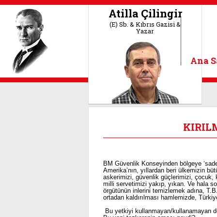
Atilla Çilingir
(E) Sb. & Kıbrıs Gazisi &
Yazar
Ana S
KIRIL
BM Güvenlik Konseyinden bölgeye ‘sadece
Amerika’nın, yıllardan beri ülkemizin büt
askerimizi, güvenlik güçlerimizi, çocuk,
milli servetimizi yakıp, yıkan. Ve hala
örgütünün inlerini temizlemek adına, T.B
ortadan kaldırılması hamlemizde, Türkiy
Bu yetkiyi kullanmayan/kullanamayan dö