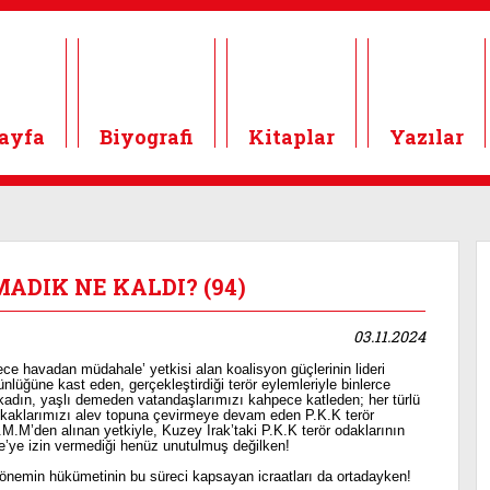
ayfa
Biyografi
Kitaplar
Yazılar
MADIK NE KALDI? (94)
03.11.2024
 havadan müdahale’ yetkisi alan koalisyon güçlerinin lideri
ünlüğüne kast eden, gerçekleştirdiği terör eylemleriyle binlerce
 kadın, yaşlı demeden vatandaşlarımızı kahpece katleden; her türlü
 sokaklarımızı alev topuna çevirmeye devam eden P.K.K terör
.M.M’den alınan yetkiyle, Kuzey Irak’taki P.K.K terör odaklarının
e’ye izin vermediği henüz unutulmuş değilken!
nemin hükümetinin bu süreci kapsayan icraatları da ortadayken!