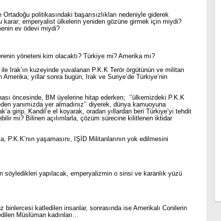
le Ortadoğu politikasındaki başarısızlıkları nedeniyle giderek
 karar; emperyalist ülkelerin yeniden gözüne girmek için miydi?
enin ev ödevi miydi?
enin yöneteni kim olacaktı? Türkiye mi? Amerika mı?
 ile Irak’ın kuzeyinde yuvalanan P.K.K Terör örgütünün ve militan
Amerika; yıllar sonra bugün, Irak ve Suriye’de Türkiye’nin
hası öncesinde, BM üyelerine hitap ederken; ‘’ülkemizdeki P.K.K
neden yanımızda yer almadınız’’ diyerek, dünya kamuoyuna
’a girip, Kandil’e el koyarak, oradan yıllardan beri Türkiye’yi tehdit
ilir mi? Bilinen açılımlarla, çözüm sürecine kilitlenen iktidar
a, P.K.K’nın yaşamasını, IŞİD Militanlarının yok edilmesini
ın söyledikleri yapılacak, emperyalizmin o sinsi ve karanlık yüzü
inlercesi katledilen insanlar, sonrasında ise Amerikalı Conilerin
edilen Müslüman kadınları…