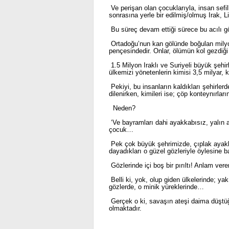
Ve perişan olan çocuklarıyla, insan sefi
sonrasına yerle bir edilmiş/olmuş Irak, 
Bu süreç devam ettiği sürece bu acılı
Ortadoğu’nun kan gölünde boğulan milyonl
pençesindedir. Onlar, ölümün kol gezdiği
1.5 Milyon Iraklı ve Suriyeli büyük şehir
ülkemizi yönetenlerin kimisi 3,5 milyar, 
Pekiyi, bu insanların kaldıkları şehirler
dilenirken, kimileri ise; çöp konteynırla
Neden?
‘Ve bayramları dahi ayakkabısız, yalın 
çocuk…
Pek çok büyük şehrimizde, çıplak ayaklar
dayadıkları o güzel gözleriyle öylesine ba
Gözlerinde içi boş bir pırıltı! Anlam ver
Belli ki, yok, olup giden ülkelerinde; yak
gözlerde, o minik yüreklerinde…
Gerçek o ki, savaşın ateşi daima düştüğü
olmaktadır.