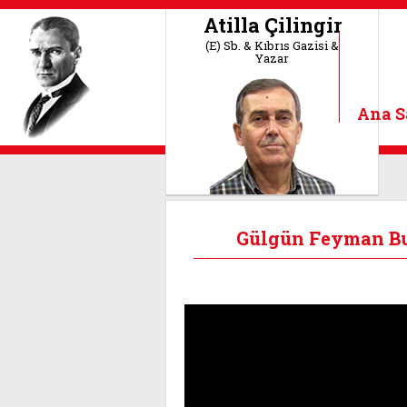
Atilla Çilingir
(E) Sb. & Kıbrıs Gazisi &
Yazar
Ana S
Gülgün Feyman Bud