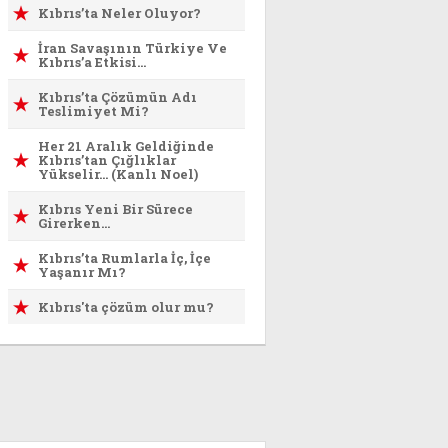
Kıbrıs’ta Neler Oluyor?
İran Savaşının Türkiye Ve
Kıbrıs’a Etkisi…
Kıbrıs’ta Çözümün Adı
Teslimiyet Mi?
Her 21 Aralık Geldiğinde
Kıbrıs’tan Çığlıklar
Yükselir… (Kanlı Noel)
Kıbrıs Yeni Bir Sürece
Girerken…
Kıbrıs’ta Rumlarla İç, İçe
Yaşanır Mı?
Kıbrıs'ta çözüm olur mu?