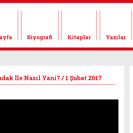
ayfa
Biyografi
Kitaplar
Yazılar
ak İle Nasıl Yani? / 1 Şubat 2017