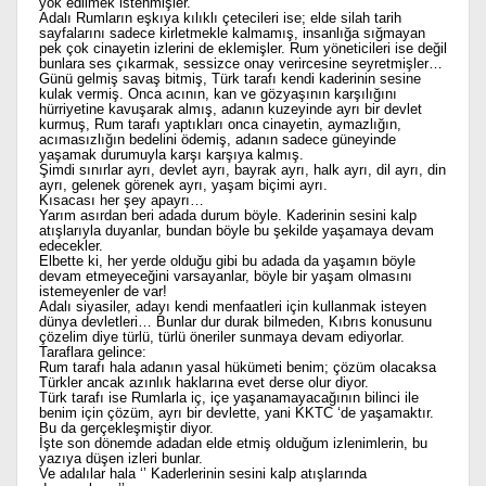
yok edilmek istenmişler.
Adalı Rumların eşkıya kılıklı çetecileri ise; elde silah tarih
sayfalarını sadece kirletmekle kalmamış, insanlığa sığmayan
pek çok cinayetin izlerini de eklemişler. Rum yöneticileri ise değil
bunlara ses çıkarmak, sessizce onay verircesine seyretmişler…
Günü gelmiş savaş bitmiş, Türk tarafı kendi kaderinin sesine
kulak vermiş. Onca acının, kan ve gözyaşının karşılığını
hürriyetine kavuşarak almış, adanın kuzeyinde ayrı bir devlet
kurmuş, Rum tarafı yaptıkları onca cinayetin, aymazlığın,
acımasızlığın bedelini ödemiş, adanın sadece güneyinde
yaşamak durumuyla karşı karşıya kalmış.
Şimdi sınırlar ayrı, devlet ayrı, bayrak ayrı, halk ayrı, dil ayrı, din
ayrı, gelenek görenek ayrı, yaşam biçimi ayrı.
Kısacası her şey apayrı…
Yarım asırdan beri adada durum böyle. Kaderinin sesini kalp
atışlarıyla duyanlar, bundan böyle bu şekilde yaşamaya devam
edecekler.
Elbette ki, her yerde olduğu gibi bu adada da yaşamın böyle
devam etmeyeceğini varsayanlar, böyle bir yaşam olmasını
istemeyenler de var!
Adalı siyasiler, adayı kendi menfaatleri için kullanmak isteyen
dünya devletleri… Bunlar dur durak bilmeden, Kıbrıs konusunu
çözelim diye türlü, türlü öneriler sunmaya devam ediyorlar.
Taraflara gelince:
Rum tarafı hala adanın yasal hükümeti benim; çözüm olacaksa
Türkler ancak azınlık haklarına evet derse olur diyor.
Türk tarafı ise Rumlarla iç, içe yaşanamayacağının bilinci ile
benim için çözüm, ayrı bir devlette, yani KKTC ‘de yaşamaktır.
Bu da gerçekleşmiştir diyor.
İşte son dönemde adadan elde etmiş olduğum izlenimlerin, bu
yazıya düşen izleri bunlar.
Ve adalılar hala ‘’ Kaderlerinin sesini kalp atışlarında