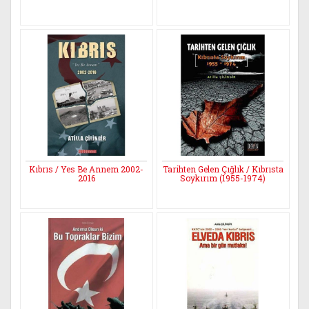
Kıbrıs / Yes Be Annem 2002-
Tarihten Gelen Çığlık / Kıbrısta
2016
Soykırım (1955-1974)