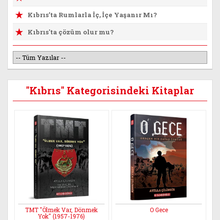
Kıbrıs’ta Rumlarla İç, İçe Yaşanır Mı?
Kıbrıs'ta çözüm olur mu?
"Kıbrıs" Kategorisindeki Kitaplar
TMT "Ölmek Var, Dönmek
O Gece
Yok" (1957-1976)