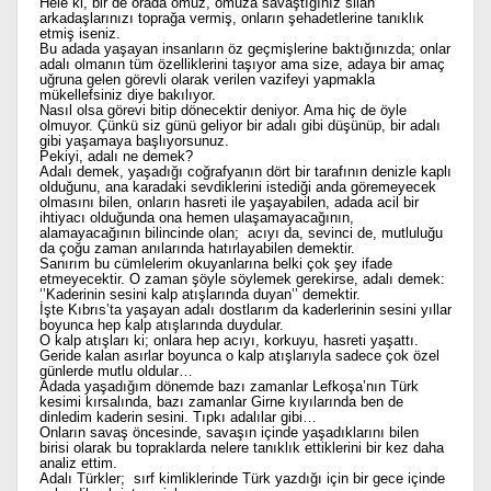
Hele ki, bir de orada omuz, omuza savaştığınız silah
arkadaşlarınızı toprağa vermiş, onların şehadetlerine tanıklık
etmiş iseniz.
Bu adada yaşayan insanların öz geçmişlerine baktığınızda; onlar
adalı olmanın tüm özelliklerini taşıyor ama size, adaya bir amaç
uğruna gelen görevli olarak verilen vazifeyi yapmakla
mükellefsiniz diye bakılıyor.
Nasıl olsa görevi bitip dönecektir deniyor. Ama hiç de öyle
olmuyor. Çünkü siz günü geliyor bir adalı gibi düşünüp, bir adalı
gibi yaşamaya başlıyorsunuz.
Pekiyi, adalı ne demek?
Adalı demek, yaşadığı coğrafyanın dört bir tarafının denizle kaplı
olduğunu, ana karadaki sevdiklerini istediği anda göremeyecek
olmasını bilen, onların hasreti ile yaşayabilen, adada acil bir
ihtiyacı olduğunda ona hemen ulaşamayacağının,
alamayacağının bilincinde olan; acıyı da, sevinci de, mutluluğu
da çoğu zaman anılarında hatırlayabilen demektir.
Sanırım bu cümlelerim okuyanlarına belki çok şey ifade
etmeyecektir. O zaman şöyle söylemek gerekirse, adalı demek:
‘’Kaderinin sesini kalp atışlarında duyan’’ demektir.
İşte Kıbrıs’ta yaşayan adalı dostlarım da kaderlerinin sesini yıllar
boyunca hep kalp atışlarında duydular.
O kalp atışları ki; onlara hep acıyı, korkuyu, hasreti yaşattı.
Geride kalan asırlar boyunca o kalp atışlarıyla sadece çok özel
günlerde mutlu oldular…
Adada yaşadığım dönemde bazı zamanlar Lefkoşa’nın Türk
kesimi kırsalında, bazı zamanlar Girne kıyılarında ben de
dinledim kaderin sesini. Tıpkı adalılar gibi…
Onların savaş öncesinde, savaşın içinde yaşadıklarını bilen
birisi olarak bu topraklarda nelere tanıklık ettiklerini bir kez daha
analiz ettim.
Adalı Türkler; sırf kimliklerinde Türk yazdığı için bir gece içinde