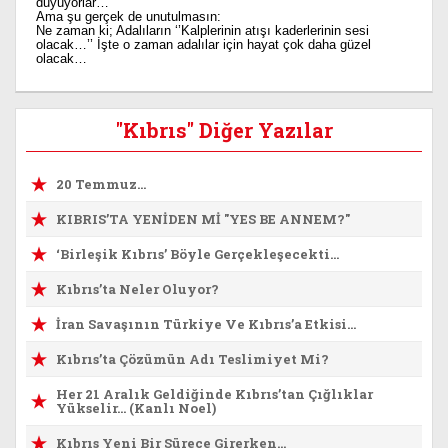
duyuyorlar…’’
Ama şu gerçek de unutulmasın:
Ne zaman ki; Adalıların ‘’Kalplerinin atışı kaderlerinin sesi
olacak…’’ İşte o zaman adalılar için hayat çok daha güzel
olacak…
"Kıbrıs" Diğer Yazılar
20 Temmuz…
KIBRIS’TA YENİDEN Mİ "YES BE ANNEM?"
‘Birleşik Kıbrıs’ Böyle Gerçekleşecekti…
Kıbrıs’ta Neler Oluyor?
İran Savaşının Türkiye Ve Kıbrıs’a Etkisi…
Kıbrıs’ta Çözümün Adı Teslimiyet Mi?
Her 21 Aralık Geldiğinde Kıbrıs’tan Çığlıklar
Yükselir… (Kanlı Noel)
Kıbrıs Yeni Bir Sürece Girerken…