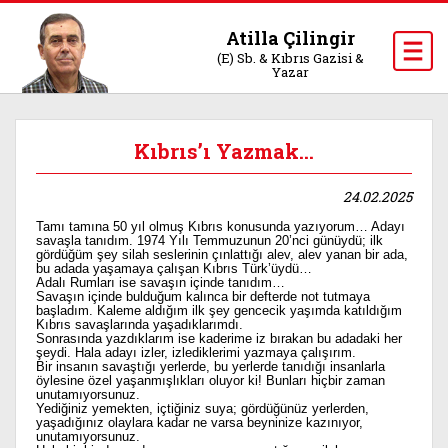
Atilla Çilingir
(E) Sb. & Kıbrıs Gazisi &
Yazar
Kıbrıs’ı Yazmak…
24.02.2025
Tamı tamına 50 yıl olmuş Kıbrıs konusunda yazıyorum… Adayı
savaşla tanıdım. 1974 Yılı Temmuzunun 20’nci günüydü; ilk
gördüğüm şey silah seslerinin çınlattığı alev, alev yanan bir ada,
bu adada yaşamaya çalışan Kıbrıs Türk’üydü…
Adalı Rumları ise savaşın içinde tanıdım…
Savaşın içinde bulduğum kalınca bir defterde not tutmaya
başladım. Kaleme aldığım ilk şey gencecik yaşımda katıldığım
Kıbrıs savaşlarında yaşadıklarımdı.
Sonrasında yazdıklarım ise kaderime iz bırakan bu adadaki her
şeydi. Hala adayı izler, izlediklerimi yazmaya çalışırım.
Bir insanın savaştığı yerlerde, bu yerlerde tanıdığı insanlarla
öylesine özel yaşanmışlıkları oluyor ki! Bunları hiçbir zaman
unutamıyorsunuz.
Yediğiniz yemekten, içtiğiniz suya; gördüğünüz yerlerden,
yaşadığınız olaylara kadar ne varsa beyninize kazınıyor,
unutamıyorsunuz.